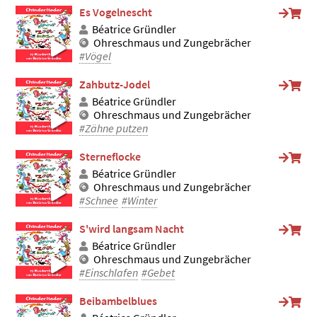
Es Vogelnescht
Béatrice Gründler
Ohreschmaus und Zungebrächer
#Vögel
Zahbutz-Jodel
Béatrice Gründler
Ohreschmaus und Zungebrächer
#Zähne putzen
Sterneflocke
Béatrice Gründler
Ohreschmaus und Zungebrächer
#Schnee
#Winter
S'wird langsam Nacht
Béatrice Gründler
Ohreschmaus und Zungebrächer
#Einschlafen
#Gebet
Beibambelblues