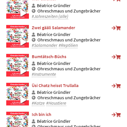
Béatrice Gründler
Ohreschmaus und Zungebrächer
#Jahreszeiten (alle)
Zwei gääli Salamander
Béatrice Gründler
Ohreschmaus und Zungebrächer
#Salamander
#Reptilien
Bumtätsch-Büchs
Béatrice Gründler
Ohreschmaus und Zungebrächer
#Instrumente
Üsi Chatz heisst Trullalla
Béatrice Gründler
Ohreschmaus und Zungebrächer
#Katze
#Haustiere
Ich bin ich
Béatrice Gründler
Ohreschmaus und Zungebrächer