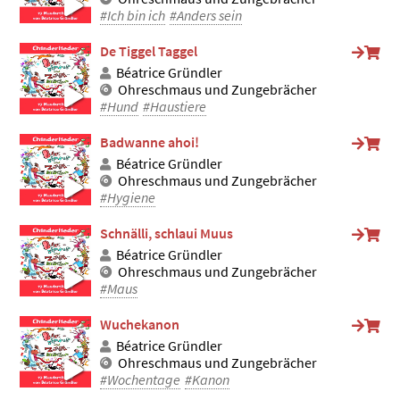
#Ich bin ich
#Anders sein
De Tiggel Taggel
Béatrice Gründler
Ohreschmaus und Zungebrächer
#Hund
#Haustiere
Badwanne ahoi!
Béatrice Gründler
Ohreschmaus und Zungebrächer
#Hygiene
Schnälli, schlaui Muus
Béatrice Gründler
Ohreschmaus und Zungebrächer
#Maus
Wuchekanon
Béatrice Gründler
Ohreschmaus und Zungebrächer
#Wochentage
#Kanon