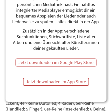
persönlichen Mediathek hast. Ein nahtlos
integrierter Mediaplayer ermöglicht dir ein
bequemes Abspielen der Lieder oder auch
liederweise zu spulen – alles direkt in der App.
Zusätzlich in der App: verschiedene
3x3=Fidimaa Vol. 2
Suchfunktionen, Stichwortliste, Liste aller
Alben und eine Übersicht aller Künstler:innen
Praxis-Übungslieder zum Einmaleins
deiner gekauften Lieder.
Adonia
Jetzt downloaden im Google Play Store
Tausende Kinder haben mit «3x3=Fidimaa» das 1x1
mit Liedern auswendig gelernt. Nun gibt es eine
zweite Folge dieser beliebten Übungslieder. Nach
neuesten pädagogischen und didaktischen
Jetzt downloaden im App Store
Erkenntnissen werden die Zahlenreihen mit im Alltag
vorkommenden, visuell einprägsamen Formen
geübt. Zum Beispiel: 3er-Reihe (Dreieck-Lied; 3
Ecken), 4er-Reihe (Autolied; 4 Räder), 5er-Reihe
(Handlied; 5 Finger), 6er-Reihe (Insektenlied; 6 Beine),