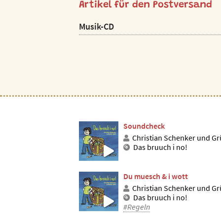
Artikel für den Postversand
Musik-CD
Soundcheck
Christian Schenker und Grü
Das bruuch i no!
Du muesch & i wott
Christian Schenker und Grü
Das bruuch i no!
#Regeln