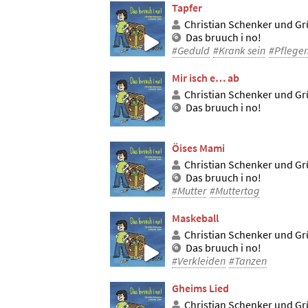
Tapfer
Christian Schenker und Grü
Das bruuch i no!
#Geduld
#Krank sein
#Pflege
Mir isch e… ab
Christian Schenker und Grü
Das bruuch i no!
Öises Mami
Christian Schenker und Grü
Das bruuch i no!
#Mutter
#Muttertag
Maskeball
Christian Schenker und Grü
Das bruuch i no!
#Verkleiden
#Tanzen
Gheims Lied
Christian Schenker und Grü