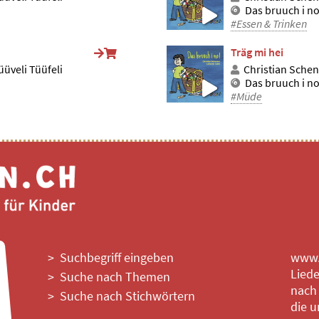
Das bruuch i no
#Essen & Trinken
Träg mi hei
üveli Tüüfeli
Christian Schen
Das bruuch i no
#Müde
Suchbegriff eingeben
www.l
Liede
Suche nach Themen
nach
Suche nach Stichwörtern
die u