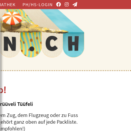
IATHEK
PH/HS-LOGIN
o!
rüüveli Tüüfeli
dem Zug, dem Flugzeug oder zu Fuss
gehört ganz oben auf jede Packliste.
empfohlen!)