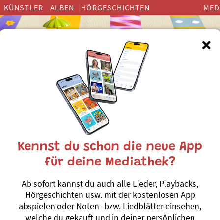
KÜNSTLER
ALBEN
HÖRGESCHICHTEN
MED
Kennst du schon die neue App
Das bruuch i n
für deine Mediathek?
Christian Schenker und G
Ab sofort kannst du auch alle Lieder, Playbacks,
Egal, ob ihr mit dem Auto, 
Hörgeschichten usw. mit der kostenlosen App
verreist: „Das bruuch i no!“ 
abspielen oder Noten- bzw. Liedblätter einsehen,
(Von führenden Reisefüdlis 
welche du gekauft und in deiner persönlichen