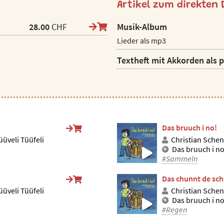
Artikel zum direkten
28.00
CHF
Musik-Album
Lieder als mp3
Textheft mit Akkorden als 
Das bruuch i no!
üveli Tüüfeli
Christian Schen
Das bruuch i no
#Sammeln
Das chunnt de sc
üveli Tüüfeli
Christian Schen
Das bruuch i no
#Regen