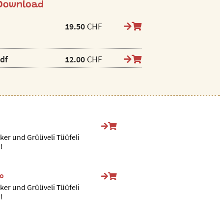
 Download
19.50
CHF
pdf
12.00
CHF
ker und Grüüveli Tüüfeli
!
ho
ker und Grüüveli Tüüfeli
!