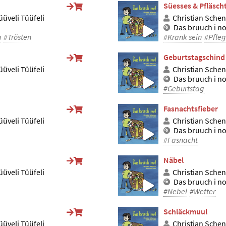
Süesses & Pfläscht
üveli Tüüfeli
Christian Schen
Das bruuch i no
n
#Trösten
#Krank sein
#Pfle
Geburtstagschind
üveli Tüüfeli
Christian Schen
Das bruuch i no
#Geburtstag
Fasnachtsfieber
üveli Tüüfeli
Christian Schen
Das bruuch i no
#Fasnacht
Näbel
üveli Tüüfeli
Christian Schen
Das bruuch i no
#Nebel
#Wetter
Schläckmuul
üveli Tüüfeli
Christian Schen