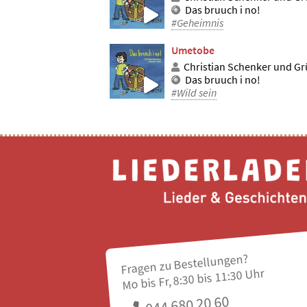
Das bruuch i no!
#Geheimnis
Umetobe
Christian Schenker und Grü
Das bruuch i no!
#Wild sein
Fragen zu Bestellungen?
Mo bis Fr, 8:30 bis 11:30 Uhr
044 680 20 60