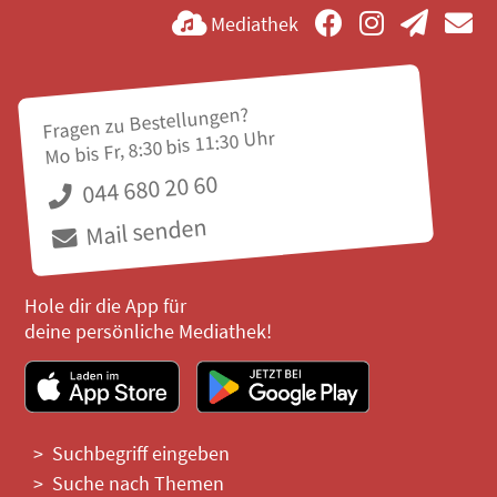
Mediathek
Fragen zu Bestellungen?
Mo bis Fr, 8:30 bis 11:30 Uhr
044 680 20 60
Mail senden
Hole dir die App für
deine persönliche Mediathek!
Suchbegriff eingeben
Suche nach Themen