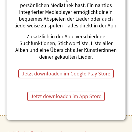
persönlichen Mediathek hast. Ein nahtlos
integrierter Mediaplayer ermöglicht dir ein
bequemes Abspielen der Lieder oder auch
liederweise zu spulen – alles direkt in der App.
Chumm, mir boue e
Zusätzlich in der App: verschiedene
Isebahn
Suchfunktionen, Stichwortliste, Liste aller
Alben und eine Übersicht aller Künstler:innen
Christian Schenker und Grüüveli Tüüfeli
deiner gekauften Lieder.
Die CD zur Familientour des Schweizer
Schriftstellerwegs in Olten.
Jetzt downloaden im Google Play Store
12 Lieder, Dauer 41 min, 2018
Jetzt downloaden im App Store