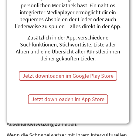
persönlichen Mediathek hast. Ein nahtlos
integrierter Mediaplayer ermöglicht dir ein
bequemes Abspielen der Lieder oder auch
liederweise zu spulen – alles direkt in der App.
Zusätzlich in der App: verschiedene
Schnabelwetzer 2
Suchfunktionen, Stichwortliste, Liste aller
Alben und eine Übersicht aller Künstler:innen
SSASSA
deiner gekauften Lieder.
Das Nebeneinander und Miteinander der Kulturen ist
tägliche Realität, insbesondere Kinder erleben im
Jetzt downloaden im Google Play Store
Kindergarten und in der Schule, wie sich
unterschiedliche Sprachen, Mentalitäten und
kulturelle Hintergründe bereichernd, aber auch
Jetzt downloaden im App Store
herausfordernd im Alltag auswirken. Friedliche
Koexistenz ist allerdings nicht selbstverständlich und
schon gar nicht ohne Anstrengung und persönliche
Auseinandersetzung zu haben.
Wenn die Schnabelwetzer mit ihrem interkulturellen