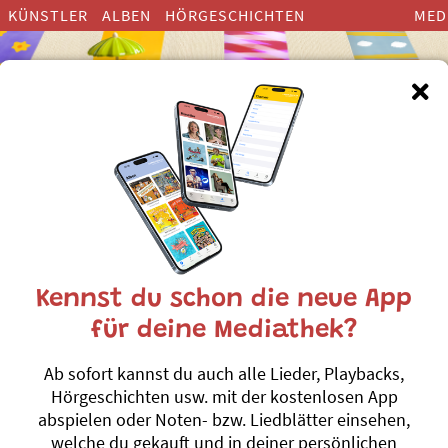
KÜNSTLER
ALBEN
HÖRGESCHICHTEN
MED
Kennst du schon die neue App
Dän Zeltner
für deine Mediathek?
Dän Zeltner (*1981) ist im Kanton Bern aufgewa
Ab sofort kannst du auch alle Lieder, Playbacks,
Geburtstag Mundartlieder. Der gelernte Primarleh
Hörgeschichten usw. mit der kostenlosen App
tätig und wohnt im Kanton Zürich.
abspielen oder Noten- bzw. Liedblätter einsehen,
Er verbrachte achteinhalb Jahre im Ausland (Lon
welche du gekauft und in deiner persönlichen
berufliche Laufbahn und musikalische Entwickl