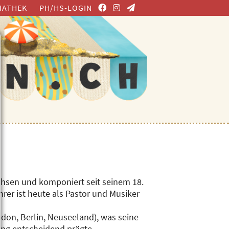
IATHEK
PH/HS-LOGIN
chsen und komponiert seit seinem 18.
rer ist heute als Pastor und Musiker
don, Berlin, Neuseeland), was seine
ung entscheidend prägte.