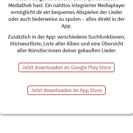
Mediathek hast. Ein nahtlos integrierter Mediaplayer
Dän ist Vater von sechs Kindern und versucht z
ermöglicht dir ein bequemes Abspielen der Lieder
Krach und Stille zu kultivieren.
oder auch liederweise zu spulen – alles direkt in der
www.dänzeltner.ch
App.
Zusätzlich in der App: verschiedene Suchfunktionen,
Stichwortliste, Liste aller Alben und eine Übersicht
aller Künstler:innen deiner gekauften Lieder.
Jetzt downloaden im Google Play Store
Aktuelle Alben von Dän Zeltner
Jetzt downloaden im App Store