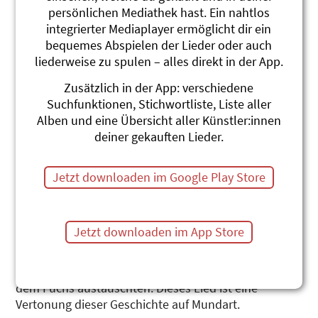
persönlichen Mediathek hast. Ein nahtlos
integrierter Mediaplayer ermöglicht dir ein
bequemes Abspielen der Lieder oder auch
liederweise zu spulen – alles direkt in der App.
Zusätzlich in der App: verschiedene
De Baum vo de Erinnerig
Suchfunktionen, Stichwortliste, Liste aller
Alben und eine Übersicht aller Künstler:innen
(Single)
deiner gekauften Lieder.
Lied zum Bilderbuch
Jetzt downloaden im Google Play Store
Béatrice Gründler
Das Bilderbuch "Der Baum der Erinnerung" erzählt
von einem Fuchs, der gestorben ist. Wo er gelegen
Jetzt downloaden im App Store
hat, wuchs dann ein kleiner Baum, der immer grösser
und stärker wurde, je mehr die Tiere des Waldes sich
um ihn versammelten und schöne Erinnerungen mit
dem Fuchs austauschten. Dieses Lied ist eine
Vertonung dieser Geschichte auf Mundart.