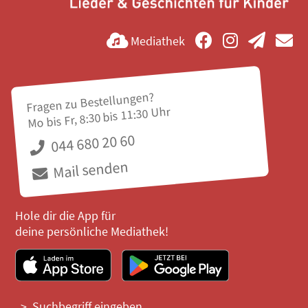
Mediathek
Fragen zu Bestellungen?
Mo bis Fr, 8:30 bis 11:30 Uhr
044 680 20 60
Mail senden
Hole dir die App für
deine persönliche Mediathek!
Suchbegriff eingeben