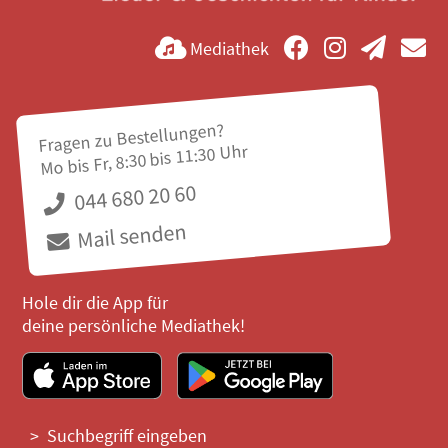
Mediathek
Fragen zu Bestellungen?
Mo bis Fr, 8:30 bis 11:30 Uhr
044 680 20 60
Mail senden
Hole dir die App für
deine persönliche Mediathek!
Suchbegriff eingeben