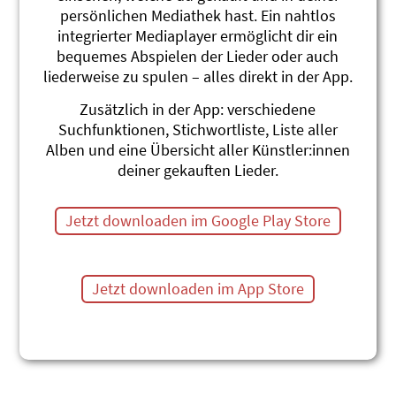
persönlichen Mediathek hast. Ein nahtlos
integrierter Mediaplayer ermöglicht dir ein
bequemes Abspielen der Lieder oder auch
liederweise zu spulen – alles direkt in der App.
Zusätzlich in der App: verschiedene
Schlaui und Klaui Vol 2
Suchfunktionen, Stichwortliste, Liste aller
Alben und eine Übersicht aller Künstler:innen
No furchtbar schöneri Räubergschichte
deiner gekauften Lieder.
Linard Bardill
Jetzt downloaden im Google Play Store
«Geld her oder Leben!» – und schon gehts schief.
Oder eben auch nicht. Linard Bardill präsentiert auf
seiner neuen CD sechs neue Geschichten und Lieder
aus der Räuberhöhle am Rande der Stadt. Prädikat:
Jetzt downloaden im App Store
Sehr sehr lustig und wenig lehrreich!