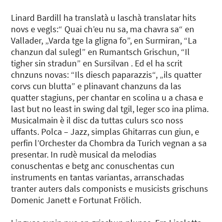
Linard Bardill ha translatà u laschà translatar hits
novs e vegls:“ Quai ch’eu nu sa, ma chavra sa“ en
Vallader, „Varda tge la gligna fo”, en Surmiran, “La
chanzun dal sulegl” en Rumantsch Grischun, “Il
tigher sin stradun” en Sursilvan . Ed el ha scrit
chnzuns novas: “Ils diesch paparazzis“, „ils quatter
corvs cun blutta” e plinavant chanzuns da las
quatter stagiuns, per chantar en scolina u a chasa e
last but no least in swing dal tgil, leger sco ina plima.
Musicalmain è il disc da tuttas culurs sco noss
uffants. Polca – Jazz, simplas Ghitarras cun giun, e
perfin l’Orchester da Chombra da Turich vegnan a sa
presentar. In rudè musical da melodias
conuschentas e betg anc conuschentas cun
instruments en tantas variantas, arranschadas
tranter auters dals componists e musicists grischuns
Domenic Janett e Fortunat Frölich.