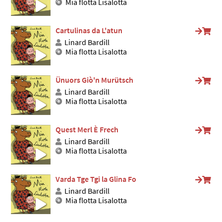
Mia flotta Lisalotta
Cartulinas da L'atun
Linard Bardill
Mia flotta Lisalotta
Ünuors Giò'n Murütsch
Linard Bardill
Mia flotta Lisalotta
Quest Merl È Frech
Linard Bardill
Mia flotta Lisalotta
Varda Tge Tgi la Glina Fo
Linard Bardill
Mia flotta Lisalotta