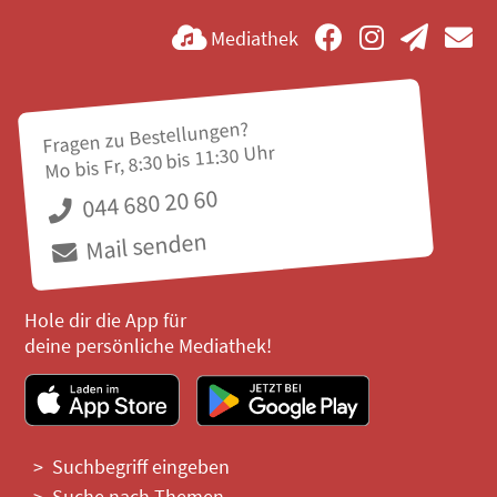
Mediathek
Fragen zu Bestellungen?
Mo bis Fr, 8:30 bis 11:30 Uhr
044 680 20 60
Mail senden
Hole dir die App für
deine persönliche Mediathek!
Suchbegriff eingeben
Suche nach Themen