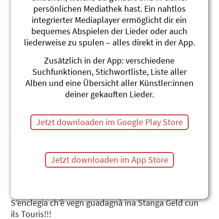
persönlichen Mediathek hast. Ein nahtlos
integrierter Mediaplayer ermöglicht dir ein
bequemes Abspielen der Lieder oder auch
liederweise zu spulen – alles direkt in der App.
Zusätzlich in der App: verschiedene
Mia flotta Lisalotta
Suchfunktionen, Stichwortliste, Liste aller
Alben und eine Übersicht aller Künstler:innen
In disc cool cun chanzuns rumantschas.
deiner gekauften Lieder.
Linard Bardill
Jetzt downloaden im Google Play Store
Sin quai han ins spetgà da ditg. Finalmain in disc cool
cun chanzuns rumantschas per uffants, chanzuns
che siglian sco cots, ch’èn meditativas, fan il swingen,
fan rir, semiar, sautar e chantar. Ecco: “Mia flotta
Jetzt downloaden im App Store
Lisalotta”, la vatga, che dat Biodiesel, che stat davant
il Hotel Palace ed entusiasmescha ils esters.
Finalmain ina “real Cow” che dat “Swissmilk”!
S’enclegia ch’è vegn guadagnà ina Stanga Geld cun
ils Touris!!!