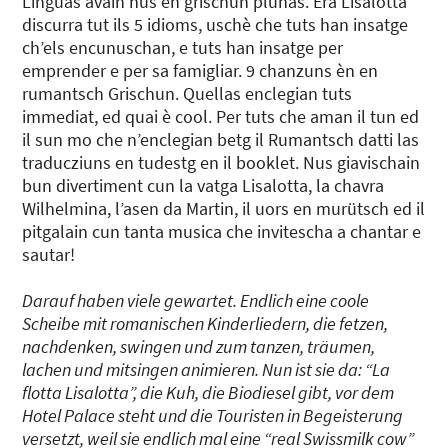
Linguas avain nus en grischun plunas. Era Lisalotta
discurra tut ils 5 idioms, uschè che tuts han insatge
ch’els encunuschan, e tuts han insatge per
emprender e per sa famigliar. 9 chanzuns èn en
rumantsch Grischun. Quellas enclegian tuts
immediat, ed quai è cool. Per tuts che aman il tun ed
il sun mo che n’enclegian betg il Rumantsch datti las
traducziuns en tudestg en il booklet. Nus giavischain
bun divertiment cun la vatga Lisalotta, la chavra
Wilhelmina, l’asen da Martin, il uors en murütsch ed il
pitgalain cun tanta musica che invitescha a chantar e
sautar!
Darauf haben viele gewartet. Endlich eine coole
Scheibe mit romanischen Kinderliedern, die fetzen,
nachdenken, swingen und zum tanzen, träumen,
lachen und mitsingen animieren. Nun ist sie da: “La
flotta Lisalotta”, die Kuh, die Biodiesel gibt, vor dem
Hotel Palace steht und die Touristen in Begeisterung
versetzt, weil sie endlich mal eine “real Swissmilk cow”