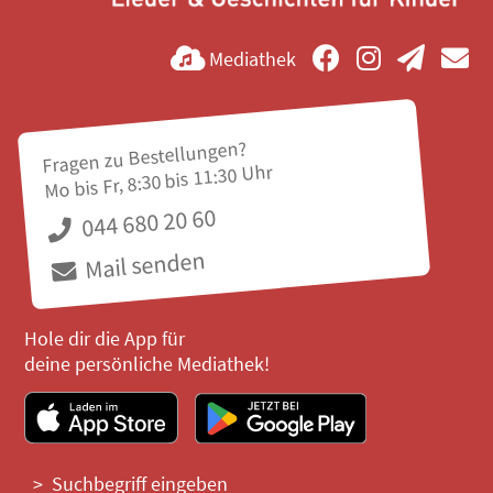
Mediathek
Fragen zu Bestellungen?
Mo bis Fr, 8:30 bis 11:30 Uhr
044 680 20 60
Mail senden
Hole dir die App für
deine persönliche Mediathek!
Suchbegriff eingeben