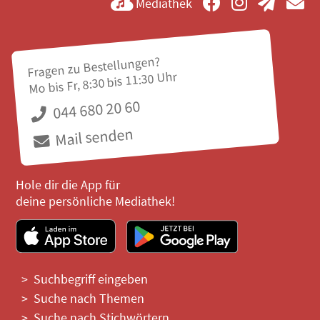
Mediathek
Fragen zu Bestellungen?
Mo bis Fr, 8:30 bis 11:30 Uhr
044 680 20 60
Mail senden
Hole dir die App für
deine persönliche Mediathek!
Suchbegriff eingeben
Suche nach Themen
Suche nach Stichwörtern