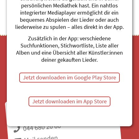
Nachhaltige Kinderlieder
persönlichen Mediathek hast. Ein nahtlos
zum Thema Umweltschutz
integrierter Mediaplayer ermöglicht dir ein
Sina Buis
bequemes Abspielen der Lieder oder auch
liederweise zu spulen – alles direkt in der App.
Zusätzlich in der App: verschiedene
Suchfunktionen, Stichwortliste, Liste aller
Alben und eine Übersicht aller Künstler:innen
deiner gekauften Lieder.
Jetzt downloaden im Google Play Store
Mediathek
Jetzt downloaden im App Store
Fragen zu Bestellungen?
Mo bis Fr, 8:30 bis 11:30 Uhr
044 680 20 60
Mail senden