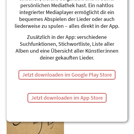
Maja Lynn
Maja Lynn
persönlichen Mediathek hast. Ein nahtlos
integrierter Mediaplayer ermöglicht dir ein
bequemes Abspielen der Lieder oder auch
liederweise zu spulen – alles direkt in der App.
Zusätzlich in der App: verschiedene
Suchfunktionen, Stichwortliste, Liste aller
Alben und eine Übersicht aller Künstler:innen
deiner gekauften Lieder.
Jetzt downloaden im Google Play Store
Im dritten Quartal
Im vierten Quintal
Maja Lynn
Maja Lynn
Jetzt downloaden im App Store