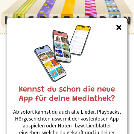
Maja Lynn
Kennst du schon die neue
App für deine Mediathek?
Ab sofort kannst du auch alle Lieder, Playbacks,
Hörgeschichten usw. mit der kostenlosen App
abspielen oder Noten- bzw. Liedblätter
Im ersten Quintal
Im zweiten Quintal
einsehen, welche du gekauft und in deiner