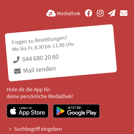
Mediathek
Fragen zu Bestellungen?
Mo bis Fr, 8:30 bis 11:30 Uhr
044 680 20 60
Mail senden
Hole dir die App für
deine persönliche Mediathek!
Suchbegriff eingeben