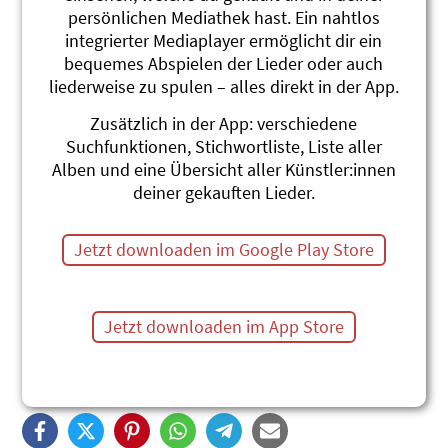
persönlichen Mediathek hast. Ein nahtlos
integrierter Mediaplayer ermöglicht dir ein
bequemes Abspielen der Lieder oder auch
liederweise zu spulen – alles direkt in der App.
Zusätzlich in der App: verschiedene
Fotzuschnitte
Suchfunktionen, Stichwortliste, Liste aller
Alben und eine Übersicht aller Künstler:innen
Simu Fankhauser
deiner gekauften Lieder.
Pumpi & Pina streiten. Pina wird von Pumpi beleidigt
als "chäsigi Fotzuschnitte". Pina gibt am Pumpi
Jetzt downloaden im Google Play Store
zurück:" Du bisch es grüens Ärbsli mit Gaggi druffe."
Eine lustige Pumpelpitz-Geschichte über
Schimpfwörter und einen toll aufgelösten Streit.
Jetzt downloaden im App Store
Dauer 7 Minuten