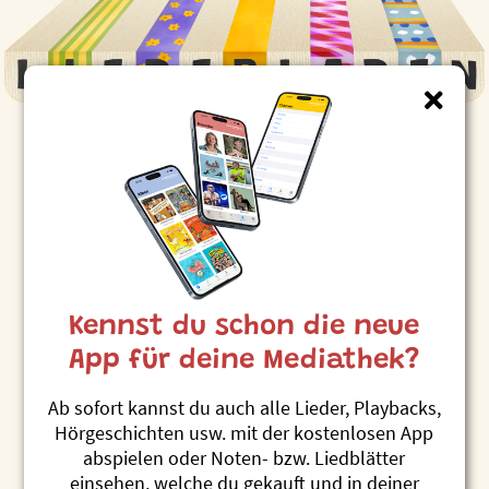
Registrierung für PH-
Angehörige
Registriere dich hier, wenn du Studierende/r oder
Mitarbeitende/r einer Hochschule bist, die eine
Kooperationspartnerschaft mit dem Liederladen hat.
Kennst du schon die neue
Deine Registrierung sollte mit deiner persönlichen
App für deine Mediathek?
Mailadresse deiner Hochschule erfolgen. Nach der
Verifizierung kannst du die Angebote des
Ab sofort kannst du auch alle Lieder, Playbacks,
Liederladens weitestgehend kostenfrei nutzen –
Hörgeschichten usw. mit der kostenlosen App
ganz im Sinne einer musikalischen Bibliothek.
abspielen oder Noten- bzw. Liedblätter
Was geht nicht? Keine Downloads und keine
einsehen, welche du gekauft und in deiner